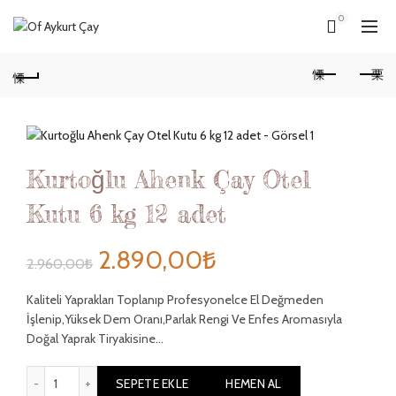
0
Kurtoğlu Ahenk Çay Otel
Kutu 6 kg 12 adet
Orijinal
Şu
2.890,00
₺
2.960,00
₺
fiyat:
andaki
Kaliteli Yaprakları Toplanıp Profesyonelce El Değmeden
İşlenip,Yüksek Dem Oranı,Parlak Rengi Ve Enfes Aromasıyla
2.960,00₺.
fiyat:
Doğal Yaprak Tiryakisine…
2.890,00₺.
Kurtoğlu Ahenk Çay Otel Kutu 6 kg 12 adet adet
SEPETE EKLE
HEMEN AL